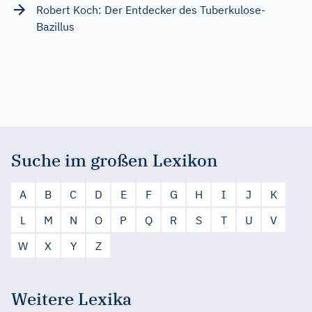
Robert Koch: Der Entdecker des Tuberkulose-
Bazillus
Suche im großen Lexikon
A
B
C
D
E
F
G
H
I
J
K
L
M
N
O
P
Q
R
S
T
U
V
W
X
Y
Z
Weitere Lexika