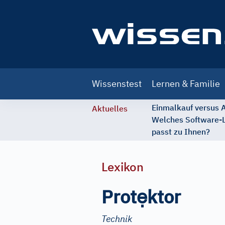
Main
Wissenstest
Lernen & Familie
navigation
Einmalkauf versus
Aktuelles
Welches Software-
passt zu Ihnen?
Lexikon
ẹ
Prot
ktor
Technik