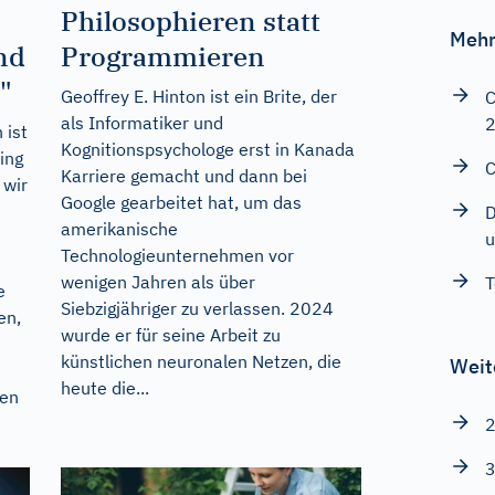
Philosophieren statt
Mehr
nd
Programmieren
"
Geoffrey E. Hinton ist ein Brite, der
C
als Informatiker und
 ist
Kognitionspsychologe erst in Kanada
ing
C
Karriere gemacht und dann bei
 wir
Google gearbeitet hat, um das
D
amerikanische
u
Technologieunternehmen vor
wenigen Jahren als über
T
e
Siebzigjähriger zu verlassen. 2024
en,
wurde er für seine Arbeit zu
künstlichen neuronalen Netzen, die
Weit
m
heute die...
ken
2
3