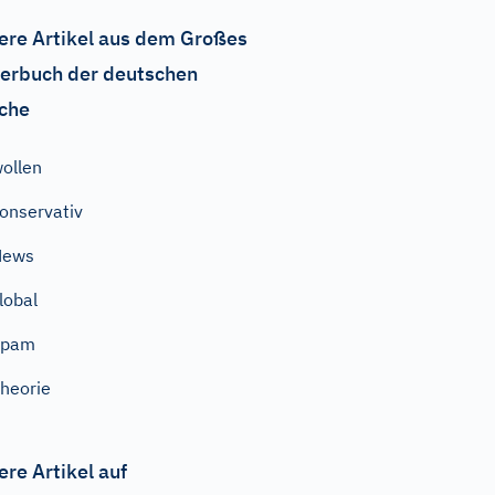
ere Artikel aus dem Großes
erbuch der deutschen
che
ollen
onservativ
News
lobal
Spam
heorie
ere Artikel auf