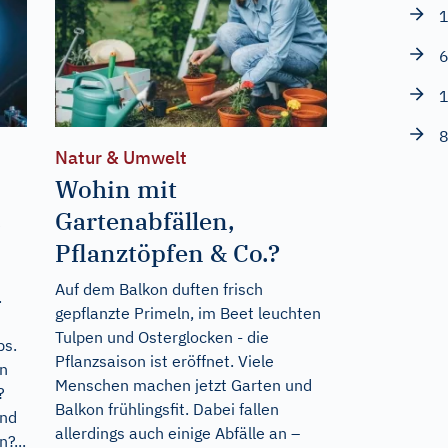
1
6
1
8
Natur & Umwelt
Wohin mit
Gartenabfällen,
e
Pflanztöpfen & Co.?
Auf dem Balkon duften frisch
.
gepflanzte Primeln, im Beet leuchten
Tulpen und Osterglocken - die
ps.
Pflanzsaison ist eröffnet. Viele
n
Menschen machen jetzt Garten und
?
Balkon frühlingsfit. Dabei fallen
und
allerdings auch einige Abfälle an –
?...