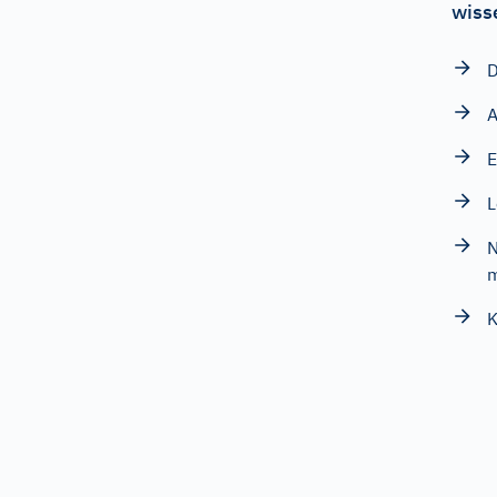
wiss
D
A
E
L
N
m