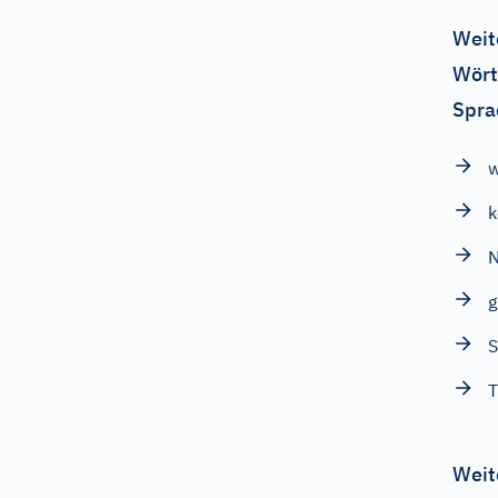
Weit
Wört
Spra
w
k
g
T
Weit