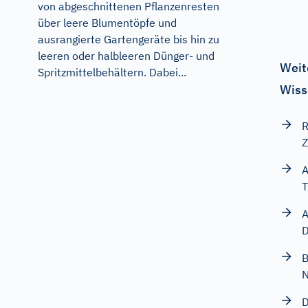
von abgeschnittenen Pflanzenresten
über leere Blumentöpfe und
ausrangierte Gartengeräte bis hin zu
leeren oder halbleeren Dünger- und
Weit
Spritzmittelbehältern. Dabei...
Wiss
R
Z
A
T
A
D
B
D