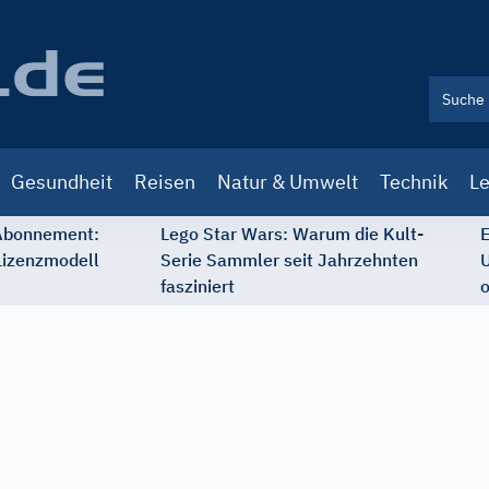
Gesundheit
Reisen
Natur & Umwelt
Technik
Le
 Abonnement:
Lego Star Wars: Warum die Kult-
E
Lizenzmodell
Serie Sammler seit Jahrzehnten
U
fasziniert
o