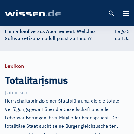
Open 
Einmalkauf versus Abonnement: Welches
Lego St
Software-Lizenzmodell passt zu Ihnen?
seit Jah
Lexikon
ị
Totalitar
smus
[
lateinisch
]
Herrschaftsprinzip einer Staatsführung, die die totale
Verfügungsgewalt über die Gesellschaft und alle
Lebensäußerungen ihrer Mitglieder beansprucht. Der
totalitäre Staat sucht seine Bürger gleichzuschalten,