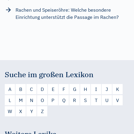
Rachen und Speiseröhre: Welche besondere
Einrichtung unterstützt die Passage im Rachen?
Suche im großen Lexikon
A
B
C
D
E
F
G
H
I
J
K
L
M
N
O
P
Q
R
S
T
U
V
W
X
Y
Z
Weitere Lexika