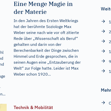
Eine Menge Magie in
Weit
der Materie
In den Jahren des Ersten Weltkriegs
1
hat der berühmte Soziologe Max
2
Weber seine nach wie vor oft zitierte
Rede über „Wissenschaft als Beruf“
2
gehalten und darin von der
Berechenbarkeit der Dinge zwischen
1
hl
Himmel und Erde gesprochen, die in
nd
9
seinen Augen eine „Entzauberung der
and
Welt“ zur Folge hatte. Leider ist Max
1
Weber schon 1920...
uge
r
Mehr
...
C
Technik & Mobilität