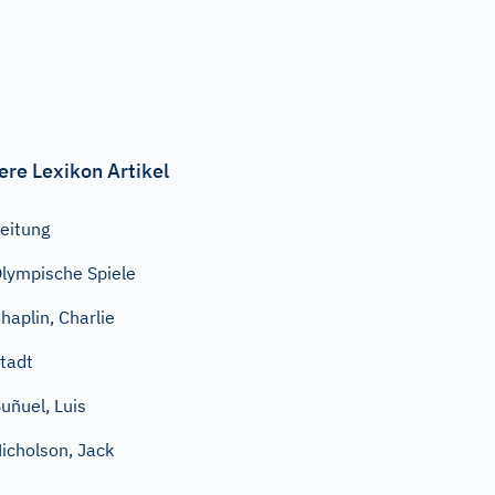
ere Lexikon Artikel
eitung
lympische Spiele
haplin, Charlie
tadt
uñuel, Luis
icholson, Jack