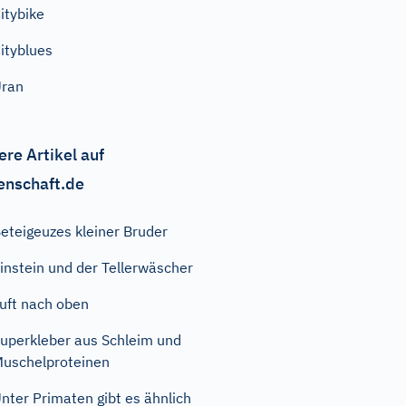
itybike
ityblues
Uran
ere Artikel auf
enschaft.de
eteigeuzes kleiner Bruder
instein und der Tellerwäscher
uft nach oben
uperkleber aus Schleim und
uschelproteinen
nter Primaten gibt es ähnlich