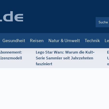
Gesundheit
Reisen
Natur & Umwelt
Technik
Le
 Abonnement:
Lego Star Wars: Warum die Kult-
E
Lizenzmodell
Serie Sammler seit Jahrzehnten
U
fasziniert
o