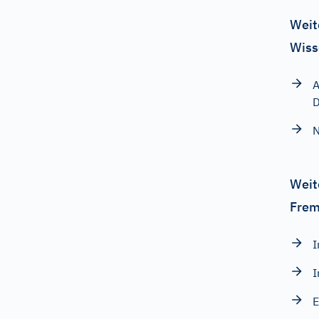
Weit
Wiss
A
D
N
Weit
Frem
I
I
E