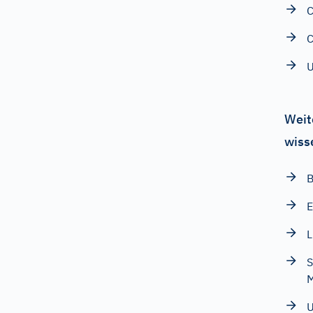
C
C
Weit
wiss
B
E
L
S
M
U