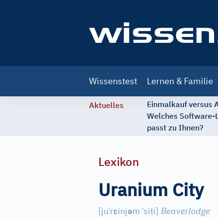
Main
Wissenstest
Lernen & Familie
navigation
Einmalkauf versus
Aktuelles
Welches Software-
passt zu Ihnen?
Lexikon
Uranium City
ˈ
ɛ
ə
ˈ
[
ju
r
inj
m
siti
]
Beaverlodge