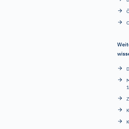
Ö
C
Weit
wiss
D
M
1
Z
K
K