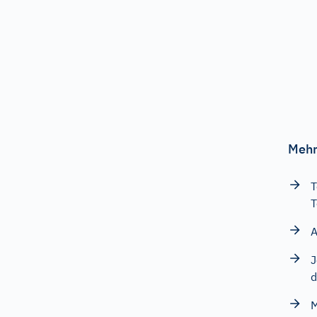
Mehr
T
T
A
J
d
M