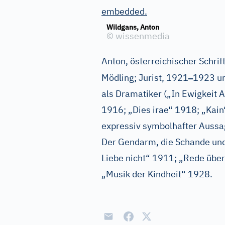
embedded.
Wildgans, Anton
©
wissenmedia
Anton, österreichischer Schrifts
–
Mödling; Jurist, 1921
1923 un
als Dramatiker („In Ewigkeit
1916; „Dies irae“ 1918; „Kain“
expressiv symbolhafter Aussag
Der Gendarm, die Schande und 
Liebe nicht“ 1911; „Rede über
„Musik der Kindheit“ 1928.