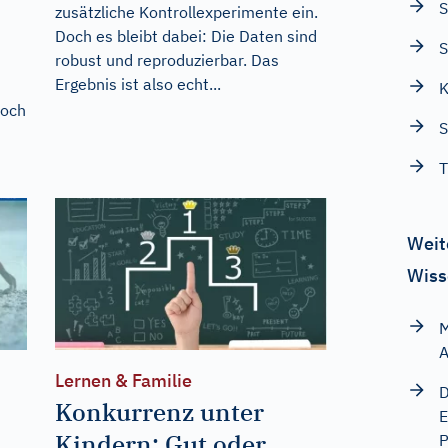
S
zusätzliche Kontrollexperimente ein.
Doch es bleibt dabei: Die Daten sind
S
robust und reproduzierbar. Das
Ergebnis ist also echt...
K
doch
S
T
Weit
Wiss
M
A
Lernen & Familie
D
Konkurrenz unter
E
Kindern: Gut oder
P