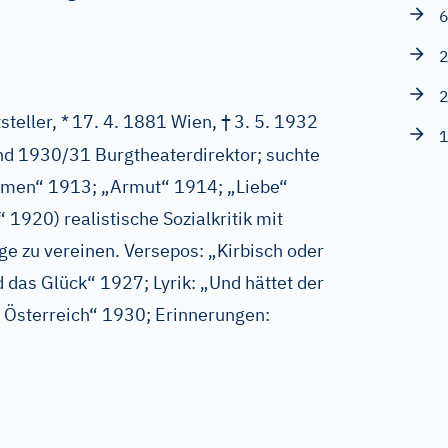
6
2
2
†
teller, *
17. 4. 1881 Wien,
3. 5. 1932
1
d 1930/31 Burgtheaterdirektor; suchte
 Amen“ 1913; „Armut“ 1914; „Liebe“
 1920) realistische Sozialkritik mit
e zu vereinen. Versepos: „Kirbisch oder
das Glück“ 1927; Lyrik: „Und hättet der
 Österreich“ 1930; Erinnerungen: