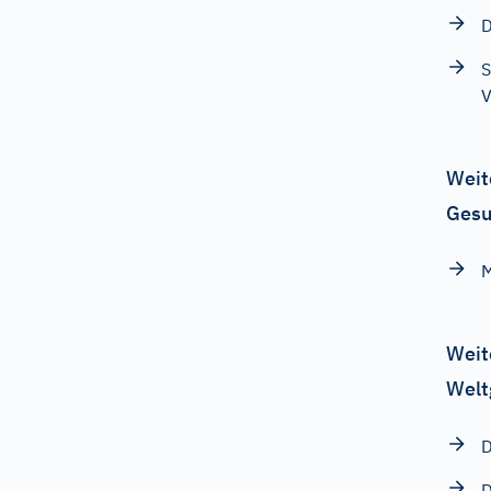
D
S
V
Weit
Gesu
M
Weit
Welt
D
D