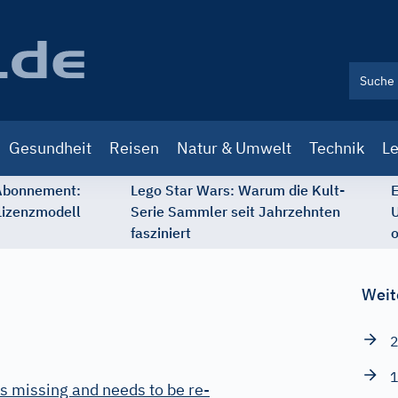
Gesundheit
Reisen
Natur & Umwelt
Technik
Le
 Abonnement:
Lego Star Wars: Warum die Kult-
E
Lizenzmodell
Serie Sammler seit Jahrzehnten
U
fasziniert
o
Weit
2
1
s missing and needs to be re-