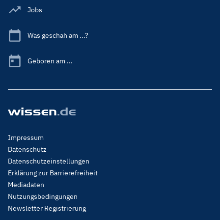
Jobs
Was geschah am ...?
Geboren am ...
Footer
Impressum
Menu
Datenschutz
Legal
Datenschutzeinstellungen
Erklärung zur Barrierefreiheit
Mediadaten
Nutzungsbedingungen
Newsletter Registrierung