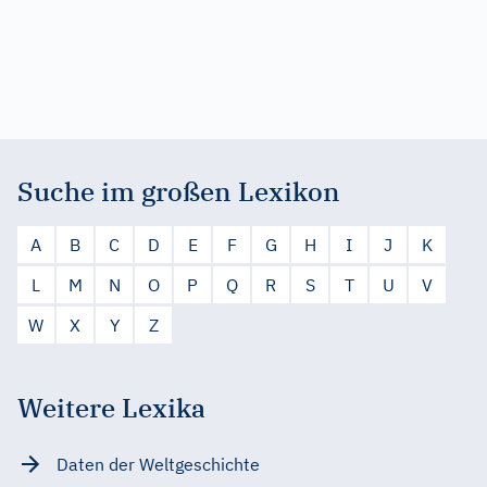
Suche im großen Lexikon
A
B
C
D
E
F
G
H
I
J
K
L
M
N
O
P
Q
R
S
T
U
V
W
X
Y
Z
Weitere Lexika
Daten der Weltgeschichte