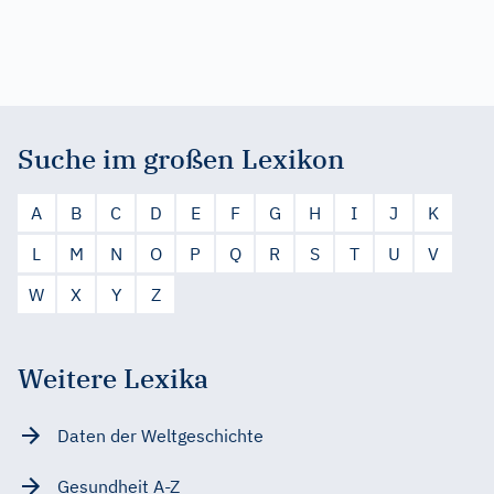
Suche im großen Lexikon
A
B
C
D
E
F
G
H
I
J
K
L
M
N
O
P
Q
R
S
T
U
V
W
X
Y
Z
Weitere Lexika
Daten der Weltgeschichte
Gesundheit A-Z