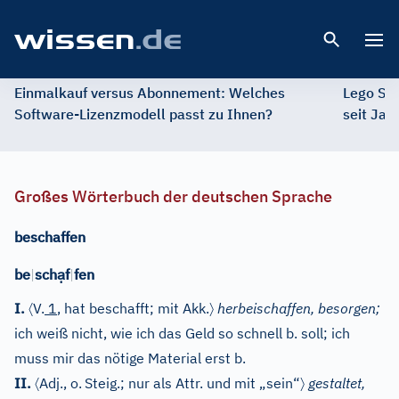
Open 
Einmalkauf versus Abonnement: Welches
Lego St
Software-Lizenzmodell passt zu Ihnen?
seit Jah
Großes Wörterbuch der deutschen Sprache
beschaffen
ạ
be
|
sch
f
|
fen
〈
〉
I.
V.
1
, hat beschafft; mit Akk.
herbeischaffen, besorgen;
ich weiß nicht, wie ich das Geld so schnell b. soll; ich
muss mir das nötige Material erst b.
〈
〉
II.
Adj.
, o.
Steig.; nur als Attr. und mit „sein“
gestaltet,