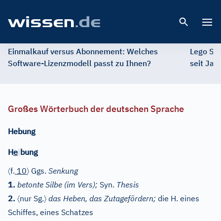
Open 
Einmalkauf versus Abonnement: Welches
Lego St
Software-Lizenzmodell passt zu Ihnen?
seit Jah
Großes Wörterbuch der deutschen Sprache
Hebung
e
H
|
bung
〈
〉
f.
10
Ggs.
Senkung
1.
betonte Silbe (im Vers);
Syn.
Thesis
〈
〉
2.
nur Sg.
das Heben, das Zutagefördern;
die H. eines
Schiffes, eines Schatzes