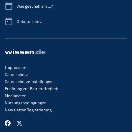
Was geschah am ...?
Geboren am ...
Footer
Impressum
Menu
Datenschutz
Legal
Datenschutzeinstellungen
Erklärung zur Barrierefreiheit
Mediadaten
Nutzungsbedingungen
Newsletter Registrierung