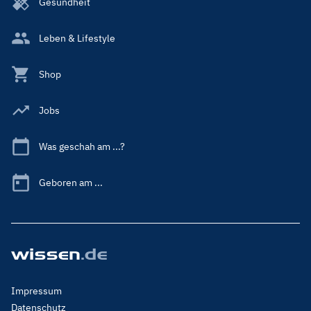
Gesundheit
Leben & Lifestyle
Shop
Jobs
Was geschah am ...?
Geboren am ...
Footer
Impressum
Menu
Datenschutz