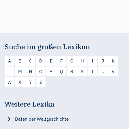
Suche im großen Lexikon
A
B
C
D
E
F
G
H
I
J
K
L
M
N
O
P
Q
R
S
T
U
V
W
X
Y
Z
Weitere Lexika
Daten der Weltgeschichte