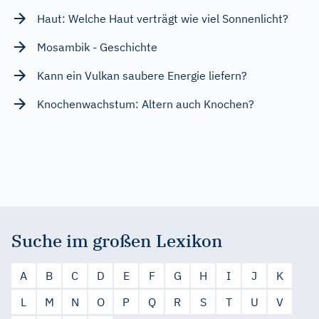
Haut: Welche Haut verträgt wie viel Sonnenlicht?
Mosambik - Geschichte
Kann ein Vulkan saubere Energie liefern?
Knochenwachstum: Altern auch Knochen?
Suche im großen Lexikon
A
B
C
D
E
F
G
H
I
J
K
L
M
N
O
P
Q
R
S
T
U
V