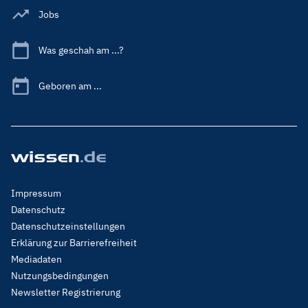
Jobs
Was geschah am ...?
Geboren am ...
Footer
Impressum
Menu
Datenschutz
Legal
Datenschutzeinstellungen
Erklärung zur Barrierefreiheit
Mediadaten
Nutzungsbedingungen
Newsletter Registrierung