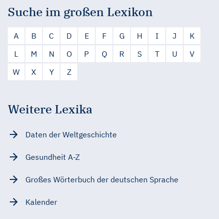
Suche im großen Lexikon
A
B
C
D
E
F
G
H
I
J
K
L
M
N
O
P
Q
R
S
T
U
V
W
X
Y
Z
Weitere Lexika
Daten der Weltgeschichte
Gesundheit A-Z
Großes Wörterbuch der deutschen Sprache
Kalender