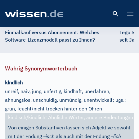
Open 
Einmalkauf versus Abonnement: Welches
Lego St
Software-Lizenzmodell passt zu Ihnen?
seit Jah
Wahrig Synonymwörterbuch
kindlich
unreif, naiv, jung, unfertig, kindhaft, unerfahren,
ahnungslos, unschuldig, unmündig, unentwickelt
;
ugs.:
grün, feucht/nicht trocken hinter den Ohren
kindisch/kindlich: Ähnliche Wörter, andere Bedeutungen
Von einigen Substantiven lassen sich Adjektive sowohl
–
–
mit der Endung
isch
als auch mit der Endung
lich