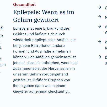
Gesundheit
C
Epilepsie: Wenn es im
M
Gehirn gewittert
is
W
Epilepsie ist eine Erkrankung des
W
Gehirns und äußert sich durch
eis
wiederholte epileptische Anfälle, die
n
W
bei jedem Betroffenen andere
.
K
Formen und Ausmaße annehmen
können. Den Anfällen gemeinsam ist
D
t
jedoch, dass sie entstehen, wenn das
d
ginn
Zusammenspiel der Nervenzellen in
.
unserem Gehirn vorübergehend
gestört ist. Größere Gruppen von
ihnen geben dann wie in einem
Gewitter auf einmal gleichzeitig...