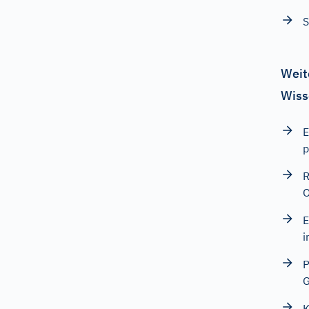
S
Weit
Wiss
E
p
R
O
E
i
P
G
K