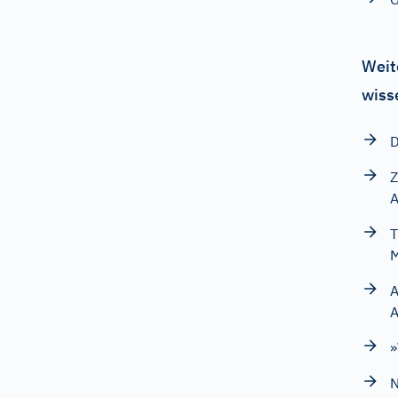
Weit
wiss
D
Z
A
T
M
A
»
N