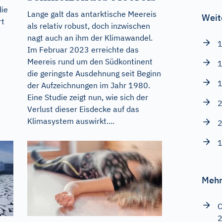
die
Lange galt das antarktische Meereis
Weit
rt
als relativ robust, doch inzwischen
nagt auch an ihm der Klimawandel.
1
Im Februar 2023 erreichte das
Meereis rund um den Südkontinent
1
die geringste Ausdehnung seit Beginn
1
der Aufzeichnungen im Jahr 1980.
Eine Studie zeigt nun, wie sich der
2
Verlust dieser Eisdecke auf das
Klimasystem auswirkt....
2
1
Mehr
C