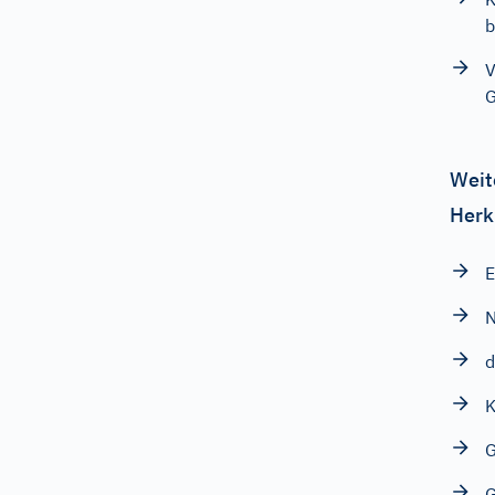
b
V
G
Weit
Herk
E
N
d
G
G