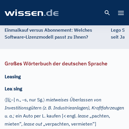
Open 
Einmalkauf versus Abonnement: Welches
Lego St
Software-Lizenzmodell passt zu Ihnen?
seit Jah
Großes Wörterbuch der deutschen Sprache
Leasing
Lea
|
sing
〈
–
–
〉
[l
i
:
]
n.
,
s
, nur Sg.
mietweises Überlassen von
Investitionsgütern (z.
B. Industrieanlagen), Kraftfahrzeugen
u.
a.;
ein Auto per L. kaufen
[
<
engl.
lease
„pachten,
mieten“,
lease out
„verpachten, vermieten“]