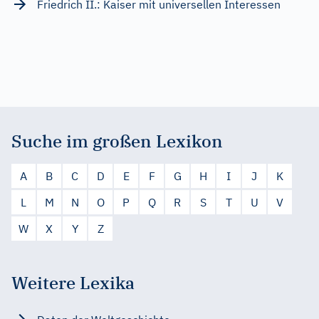
Friedrich II.: Kaiser mit universellen Interessen
Suche im großen Lexikon
A
B
C
D
E
F
G
H
I
J
K
L
M
N
O
P
Q
R
S
T
U
V
W
X
Y
Z
Weitere Lexika