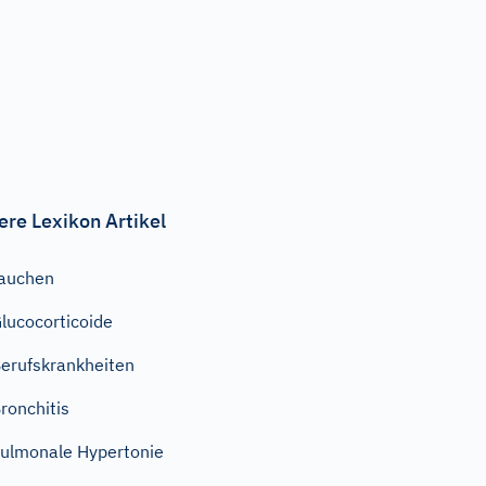
ere Lexikon Artikel
auchen
lucocorticoide
erufskrankheiten
ronchitis
ulmonale Hypertonie