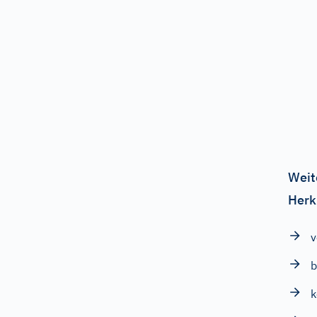
Weit
Herk
v
b
k