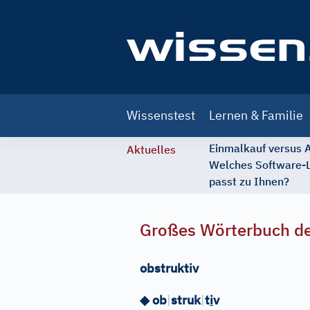
Main
Wissenstest
Lernen & Familie
navigation
Einmalkauf versus
Aktuelles
Welches Software-
passt zu Ihnen?
Großes Wörterbuch de
obstruktiv
◆
ob
|
struk
|
t
i
v