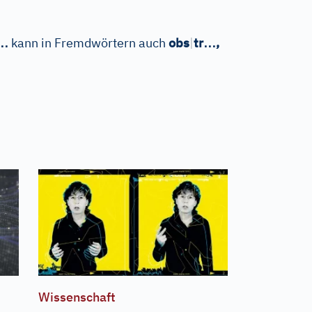
…
…
kann in Fremdwörtern auch
obs
|
tr
,
Wissenschaft