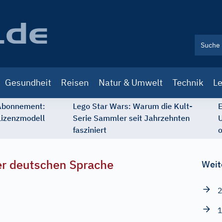
Gesundheit
Reisen
Natur & Umwelt
Technik
Le
 Abonnement:
Lego Star Wars: Warum die Kult-
E
Lizenzmodell
Serie Sammler seit Jahrzehnten
U
fasziniert
o
r deutschen Sprache
Weit
2
1