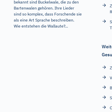
bekannt sind Buckelwale, die zu den
Z
Bartenwalen gehören. Ihre Lieder
R
sind so komplex, dass Forschende sie
als eine Art Sprache beschreiben.
S
Wie entstehen die Wallaute?...
T
Weit
Gesu
Z
V
B
C