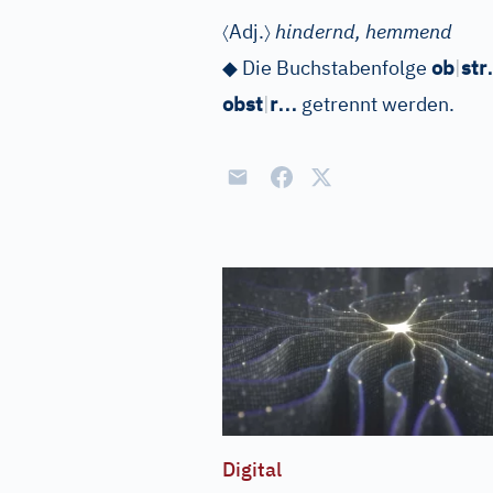
〈
〉
Adj.
hindernd, hemmend
◆
Die Buchstabenfolge
ob
|
str
…
obst
|
r
getrennt werden.
Digital