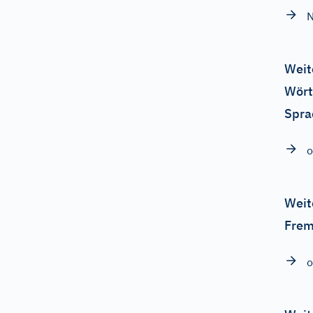
N
Weit
Wört
Spra
o
Weit
Frem
o