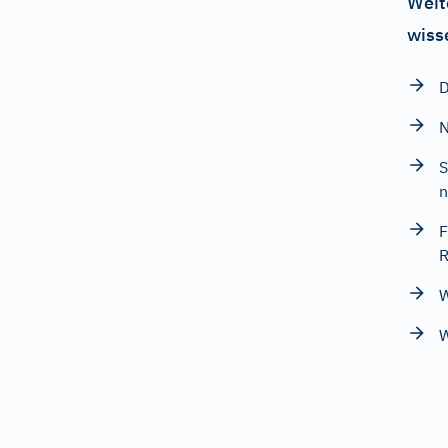
Weit
wiss
D
N
S
n
F
R
W
W