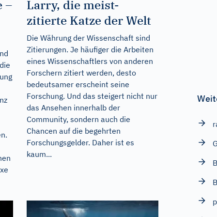
 –
Larry, die meist-
zitierte Katze der Welt
Die Währung der Wissenschaft sind
Zitierungen. Je häufiger die Arbeiten
und
eines Wissenschaftlers von anderen
die
Forschern zitiert werden, desto
tung
bedeutsamer erscheint seine
Forschung. Und das steigert nicht nur
Weit
enz
das Ansehen innerhalb der
Community, sondern auch die
r
Chancen auf die begehrten
n.
Forschungsgelder. Daher ist es
G
kaum...
hen
B
exe
B
p