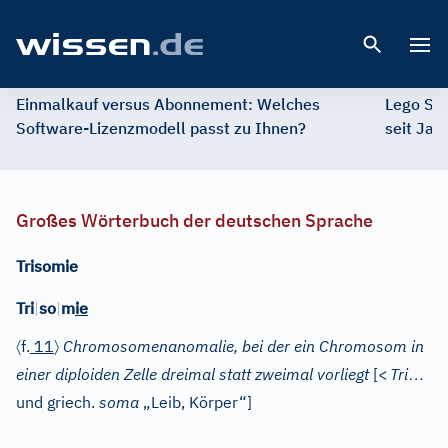
Open 
Einmalkauf versus Abonnement: Welches
Lego St
Software-Lizenzmodell passt zu Ihnen?
seit Jah
Großes Wörterbuch der deutschen Sprache
Trisomie
Tri
|
so
|
m
ie
〈
〉
f.
11
Chromosomenanomalie, bei der ein Chromosom in
…
einer diploiden Zelle dreimal statt zweimal vorliegt
[
<
Tri
und
griech.
soma
„Leib, Körper“]