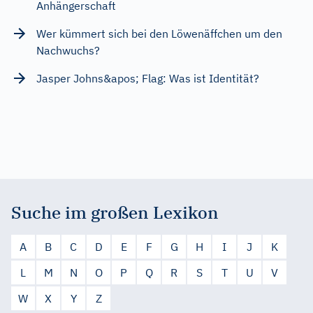
Anhängerschaft
Wer kümmert sich bei den Löwenäffchen um den
Nachwuchs?
Jasper Johns&apos; Flag: Was ist Identität?
Suche im großen Lexikon
A
B
C
D
E
F
G
H
I
J
K
L
M
N
O
P
Q
R
S
T
U
V
W
X
Y
Z