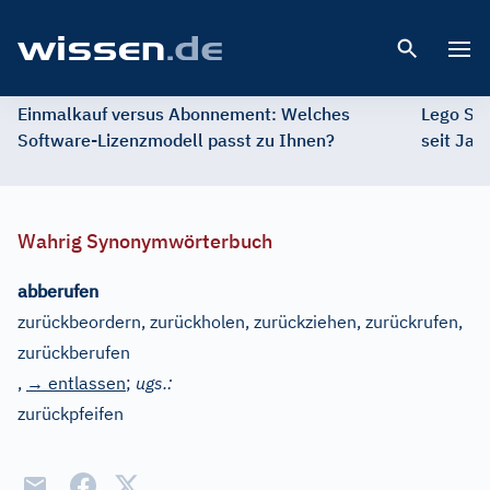
Open 
Einmalkauf versus Abonnement: Welches
Lego St
Software-Lizenzmodell passt zu Ihnen?
seit Jah
Wahrig Synonymwörterbuch
abberufen
zurückbeordern, zurückholen, zurückziehen, zurückrufen,
zurückberufen
,
→ entlassen
;
ugs.:
zurückpfeifen