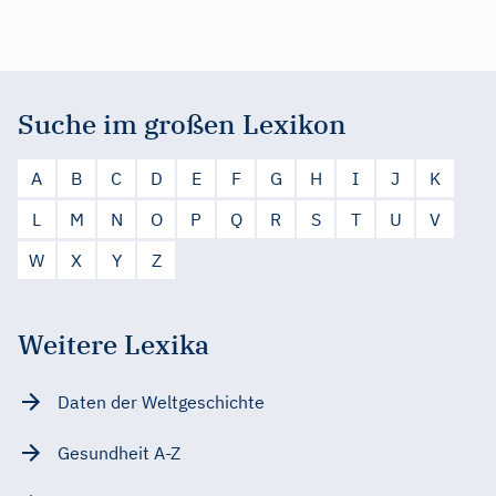
Suche im großen Lexikon
A
B
C
D
E
F
G
H
I
J
K
L
M
N
O
P
Q
R
S
T
U
V
W
X
Y
Z
Weitere Lexika
Daten der Weltgeschichte
Gesundheit A-Z