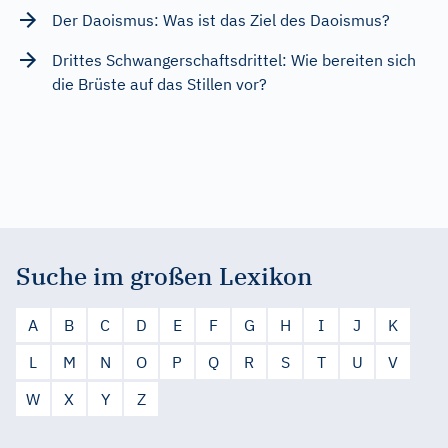
Der Daoismus: Was ist das Ziel des Daoismus?
Drittes Schwangerschaftsdrittel: Wie bereiten sich
die Brüste auf das Stillen vor?
Suche im großen Lexikon
A
B
C
D
E
F
G
H
I
J
K
L
M
N
O
P
Q
R
S
T
U
V
W
X
Y
Z