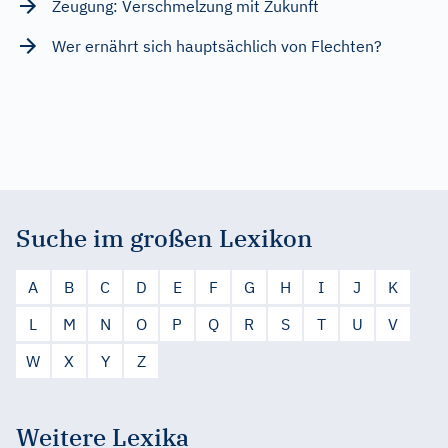
Zeugung: Verschmelzung mit Zukunft
Wer ernährt sich hauptsächlich von Flechten?
Suche im großen Lexikon
A
B
C
D
E
F
G
H
I
J
K
L
M
N
O
P
Q
R
S
T
U
V
W
X
Y
Z
Weitere Lexika