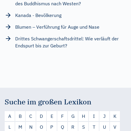
des Buddhismus nach Westen?
Kanada - Bevölkerung
Blumen – Verführung für Auge und Nase
Drittes Schwangerschaftsdrittel: Wie verläuft der
Endspurt bis zur Geburt?
Suche im großen Lexikon
A
B
C
D
E
F
G
H
I
J
K
L
M
N
O
P
Q
R
S
T
U
V