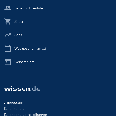
Leben & Lifestyle
Shop
Jobs
Was geschah am ...?
Geboren am ...
Footer
Impressum
Menu
Datenschutz
Legal
Datenschutzeinstellungen