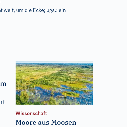
n
ht weit, um die Ecke
;
ugs.:
ein
um
ht
Wissenschaft
Moore aus Moosen