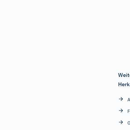
Weit
Herk
A
F
G