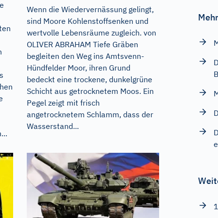
re
Wenn die Wiedervernässung gelingt,
Mehr
sind Moore Kohlenstoffsenken und
ten
wertvolle Lebensräume zugleich. von
M
OLIVER ABRAHAM Tiefe Gräben
n
begleiten den Weg ins Amtsvenn-
D
Hündfelder Moor, ihren Grund
B
s
bedeckt eine trockene, dunkelgrüne
chen
Schicht aus getrocknetem Moos. Ein
M
e
Pegel zeigt mit frisch
D
angetrocknetem Schlamm, dass der
Wasserstand...
D
...
e
Weit
1