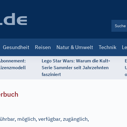
Gesundheit
Reisen
Natur & Umwelt
Technik
Le
 Abonnement:
Lego Star Wars: Warum die Kult-
E
Lizenzmodell
Serie Sammler seit Jahrzehnten
U
fasziniert
o
erbuch
führbar, möglich, verfügbar, zugänglich,