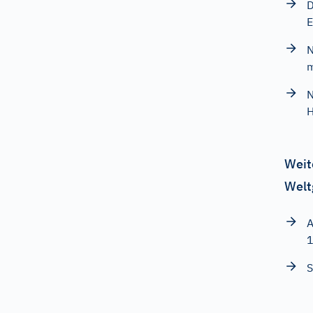
D
E
N
m
N
H
Weit
Welt
A
S