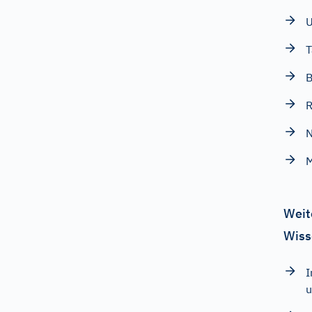
U
T
R
N
M
Weit
Wiss
I
u