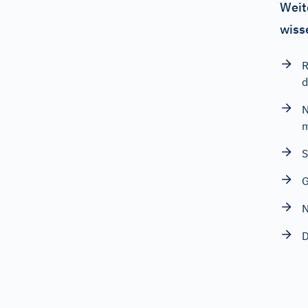
Weit
wiss
R
d
N
m
S
G
N
D