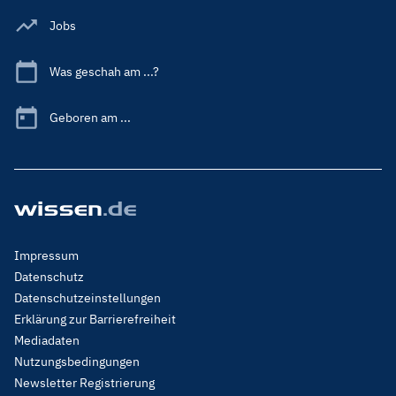
Jobs
Was geschah am ...?
Geboren am ...
Footer
Impressum
Menu
Datenschutz
Legal
Datenschutzeinstellungen
Erklärung zur Barrierefreiheit
Mediadaten
Nutzungsbedingungen
Newsletter Registrierung