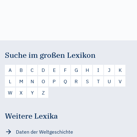
Suche im großen Lexikon
A
B
C
D
E
F
G
H
I
J
K
L
M
N
O
P
Q
R
S
T
U
V
W
X
Y
Z
Weitere Lexika
Daten der Weltgeschichte