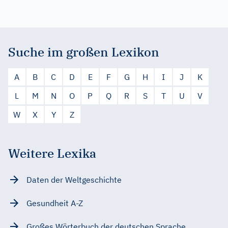
Suche im großen Lexikon
A
B
C
D
E
F
G
H
I
J
K
L
M
N
O
P
Q
R
S
T
U
V
W
X
Y
Z
Weitere Lexika
Daten der Weltgeschichte
Gesundheit A-Z
Großes Wörterbuch der deutschen Sprache