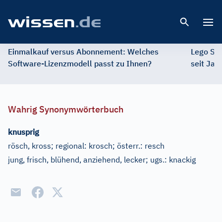
Open 
Einmalkauf versus Abonnement: Welches
Lego St
Software-Lizenzmodell passt zu Ihnen?
seit Jah
Wahrig Synonymwörterbuch
knusprig
rösch, kross
;
regional:
krosch
;
österr.:
resch
jung, frisch, blühend, anziehend, lecker
;
ugs.:
knackig