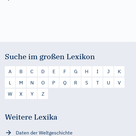
Suche im großen Lexikon
A
B
C
D
E
F
G
H
I
J
K
L
M
N
O
P
Q
R
S
T
U
V
W
X
Y
Z
Weitere Lexika
Daten der Weltgeschichte