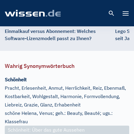
Open 
Einmalkauf versus Abonnement: Welches
Lego St
Software-Lizenzmodell passt zu Ihnen?
seit Jah
Wahrig Synonymwörterbuch
Schönheit
Pracht, Erlesenheit, Anmut, Herrlichkeit, Reiz, Ebenmaß,
Kostbarkeit, Wohlgestalt, Harmonie, Formvollendung,
Liebreiz, Grazie, Glanz, Erhabenheit
schöne Helena, Venus
;
geh.:
Beauty, Beauté
;
ugs.:
Klassefrau
Schönheit: Über das gute Aussehen