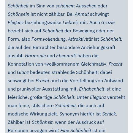
Schönheit
im Sinn von
schönem Aussehen
oder
Schönsein
ist nicht zählbar. Bei
Anmut
schwingt
Eleganz
beziehungsweise
Liebreiz
mit. Auch
Grazie
bezieht sich auf
Schönheit
der Bewegung oder der
Form, also
Formvollendung
.
Attraktivität
ist
Schönheit,
die auf den Betrachter besondere Anziehungskraft
ausübt.
Harmonie
und
Ebenmaß
haben die
Konnotation von »vollkommenem Gleichmaß«.
Pracht
und
Glanz
bedeuten strahlende Schönheit; dabei
schwingt bei
Pracht
auch die Vorstellung von Aufwand
und prunkvoller Ausstattung mit.
Erhabenheit
ist eine
feierliche, großartige
Schönheit
. Unter
Eleganz
versteht
man feine, stilsichere
Schönheit,
die auch auf
modische Wirkung zielt. Synonym hierfür ist
Schick
.
Zählbar ist
Schönheit,
wenn der Ausdruck auf
Personen bezogen wird:
Eine Schönheit
ist ein