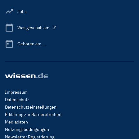
Jobs
Was geschah am ...?
Geboren am ...
Footer
Impressum
Menu
Datenschutz
Legal
Datenschutzeinstellungen
Erklärung zur Barrierefreiheit
Mediadaten
Nutzungsbedingungen
Newsletter Registrierung