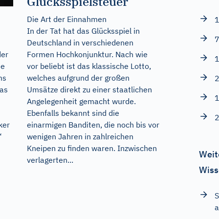
Glücksspielsteuer
Die Art der Einnahmen
1
In der Tat hat das Glücksspiel in
7
Deutschland in verschiedenen
Formen Hochkonjunktur. Nach wie
der
1
vor beliebt ist das klassische Lotto,
ne
welches aufgrund der großen
ms
2
Umsätze direkt zu einer staatlichen
aas
1
Angelegenheit gemacht wurde.
Ebenfalls bekannt sind die
2
einarmigen Banditen, die noch bis vor
ker
wenigen Jahren in zahlreichen
“
Kneipen zu finden waren. Inzwischen
Weit
verlagerten...
Wiss
S
a