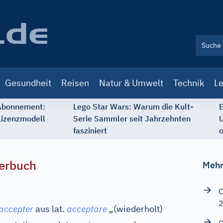
Gesundheit
Reisen
Natur & Umwelt
Technik
Le
 Abonnement:
Lego Star Wars: Warum die Kult-
E
Lizenzmodell
Serie Sammler seit Jahrzehnten
U
fasziniert
o
erbuch
Mehr
C
accepter
aus
lat.
acceptare
„(wiederholt)