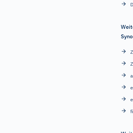
D
Weit
Syno
Z
Z
e
e
f