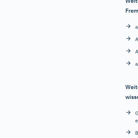
Weit
Frem
a
A
A
a
Weit
wiss
G
e
B