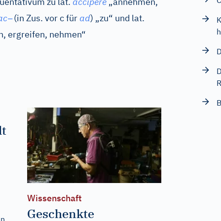
C
uentativum zu
lat.
accipere
„annehmen,
–
ac
(in Zus. vor c für
ad
) „zu“ und
lat.
K
h
en, ergreifen, nehmen“
D
D
R
B
lt
Wissenschaft
Geschenkte
n.