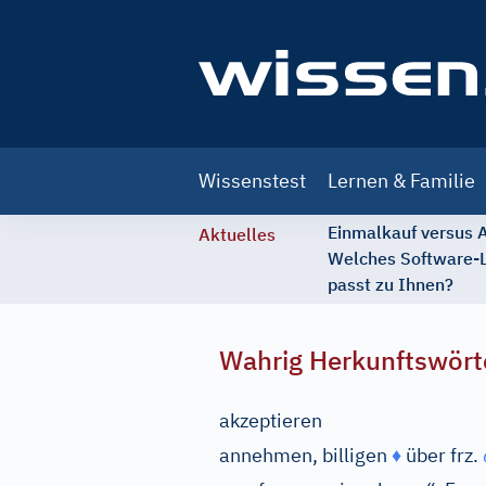
Main
Wissenstest
Lernen & Familie
navigation
Einmalkauf versus
Aktuelles
Welches Software-
passt zu Ihnen?
Wahrig Herkunftswört
akzeptieren
annehmen, billigen
♦
über
frz.