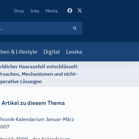
Secondary
Shop
Jobs
Media
Navigation
ben & Lifestyle
Digital
Lexika
rblicher Haarausfall entschlüsselt:
rsachen, Mechanismen und nicht-
perative Lösungen
 Artikel zu diesem Thema
hronik-Kalendarium Januar-März
2007