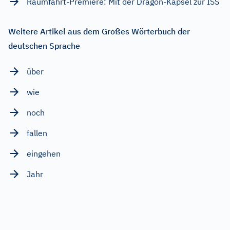
Raumfahrt-Premiere: Mit der Dragon-Kapsel zur ISS
Weitere Artikel aus dem Großes Wörterbuch der
deutschen Sprache
über
wie
noch
fallen
eingehen
Jahr