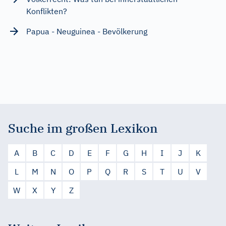
Konflikten?
Papua - Neuguinea - Bevölkerung
Suche im großen Lexikon
A
B
C
D
E
F
G
H
I
J
K
L
M
N
O
P
Q
R
S
T
U
V
W
X
Y
Z