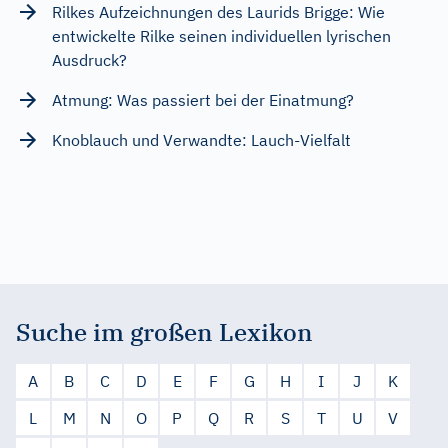
Rilkes Aufzeichnungen des Laurids Brigge: Wie
entwickelte Rilke seinen individuellen lyrischen
Ausdruck?
Atmung: Was passiert bei der Einatmung?
Knoblauch und Verwandte: Lauch-Vielfalt
Suche im großen Lexikon
A
B
C
D
E
F
G
H
I
J
K
L
M
N
O
P
Q
R
S
T
U
V