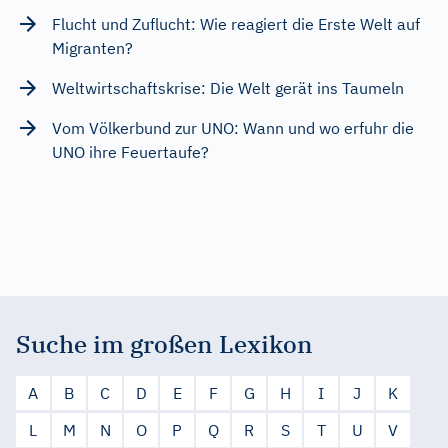
Flucht und Zuflucht: Wie reagiert die Erste Welt auf
Migranten?
Weltwirtschaftskrise: Die Welt gerät ins Taumeln
Vom Völkerbund zur UNO: Wann und wo erfuhr die
UNO ihre Feuertaufe?
Suche im großen Lexikon
A
B
C
D
E
F
G
H
I
J
K
L
M
N
O
P
Q
R
S
T
U
V