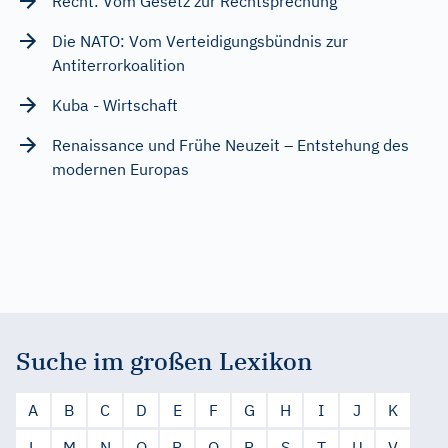
Recht: Vom Gesetz zur Rechtsprechung
Die NATO: Vom Verteidigungsbündnis zur
Antiterrorkoalition
Kuba - Wirtschaft
Renaissance und Frühe Neuzeit – Entstehung des
modernen Europas
Suche im großen Lexikon
A
B
C
D
E
F
G
H
I
J
K
L
M
N
O
P
Q
R
S
T
U
V