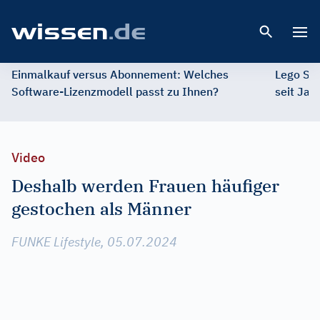
Open 
Einmalkauf versus Abonnement: Welches
Lego St
Software-Lizenzmodell passt zu Ihnen?
seit Jah
Video
Deshalb werden Frauen häufiger
gestochen als Männer
FUNKE Lifestyle, 05.07.2024