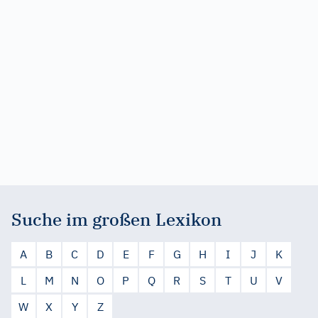
Suche im großen Lexikon
A
B
C
D
E
F
G
H
I
J
K
L
M
N
O
P
Q
R
S
T
U
V
W
X
Y
Z