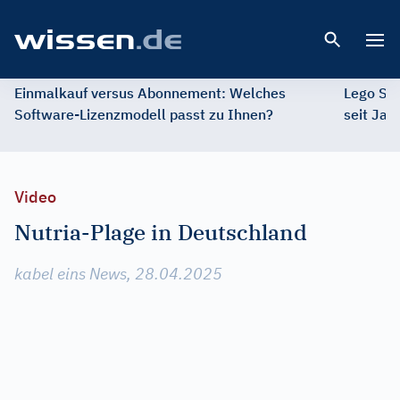
Open 
Einmalkauf versus Abonnement: Welches
Lego St
Software-Lizenzmodell passt zu Ihnen?
seit Jah
Video
Nutria-Plage in Deutschland
kabel eins News, 28.04.2025