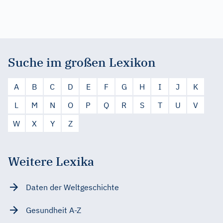
Suche im großen Lexikon
A
B
C
D
E
F
G
H
I
J
K
L
M
N
O
P
Q
R
S
T
U
V
W
X
Y
Z
Weitere Lexika
Daten der Weltgeschichte
Gesundheit A-Z