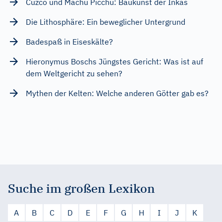
Cuzco und Machu Picchu: Baukunst der Inkas
Die Lithosphäre: Ein beweglicher Untergrund
Badespaß in Eiseskälte?
Hieronymus Boschs Jüngstes Gericht: Was ist auf
dem Weltgericht zu sehen?
Mythen der Kelten: Welche anderen Götter gab es?
Suche im großen Lexikon
A
B
C
D
E
F
G
H
I
J
K