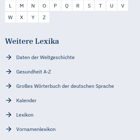
L
M
N
O
P
Q
R
S
T
U
V
W
X
Y
Z
Weitere Lexika
Daten der Weltgeschichte
Gesundheit A-Z
Großes Wörterbuch der deutschen Sprache
Kalender
Lexikon
Vornamenlexikon