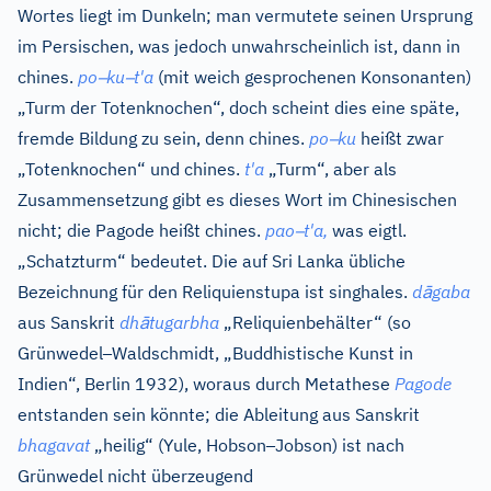
Wortes liegt im Dunkeln; man vermutete seinen Ursprung
im Persischen, was jedoch unwahrscheinlich ist, dann in
–
–
chines.
po
ku
t'a
(mit weich gesprochenen Konsonanten)
„Turm der Totenknochen“, doch scheint dies eine späte,
–
fremde Bildung zu sein, denn
chines.
po
ku
heißt zwar
„Totenknochen“ und
chines.
t'a
„Turm“, aber als
Zusammensetzung gibt es dieses Wort im Chinesischen
–
nicht; die Pagode heißt
chines.
pao
t'a,
was eigtl.
„Schatzturm“ bedeutet. Die auf Sri Lanka übliche
ā
Bezeichnung für den Reliquienstupa ist
singhales.
d
gaba
ā
aus
Sanskrit
dh
tugarbha
„Reliquienbehälter“ (so
–
Grünwedel
Waldschmidt, „Buddhistische Kunst in
Indien“, Berlin 1932), woraus durch Metathese
Pagode
entstanden sein könnte; die Ableitung aus
Sanskrit
–
bhagavat
„heilig“ (Yule, Hobson
Jobson) ist nach
Grünwedel nicht überzeugend