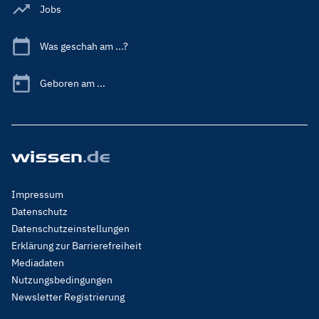
Jobs
Was geschah am ...?
Geboren am ...
Footer
Impressum
Menu
Datenschutz
Legal
Datenschutzeinstellungen
Erklärung zur Barrierefreiheit
Mediadaten
Nutzungsbedingungen
Newsletter Registrierung