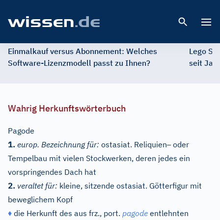
Open 
Einmalkauf versus Abonnement: Welches
Lego St
Software-Lizenzmodell passt zu Ihnen?
seit Jah
Wahrig Herkunftswörterbuch
Pagode
–
1.
europ. Bezeichnung für:
ostasiat. Reliquien
oder
Tempelbau mit vielen Stockwerken, deren jedes ein
vorspringendes Dach hat
2.
veraltet für:
kleine, sitzende ostasiat. Götterfigur mit
beweglichem Kopf
♦
die Herkunft des aus
frz.
,
port.
pagode
entlehnten