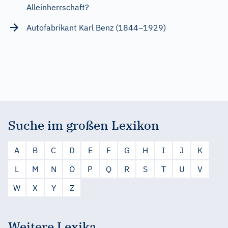
Alleinherrschaft?
Autofabrikant Karl Benz (1844–1929)
Suche im großen Lexikon
A
B
C
D
E
F
G
H
I
J
K
L
M
N
O
P
Q
R
S
T
U
V
W
X
Y
Z
Weitere Lexika