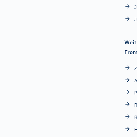
J
J
Weit
Frem
Z
A
P
B
H