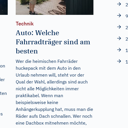
2
9
Technik
2
Auto: Welche
2
Fahrradträger sind am
besten
1
Wer die heimischen Fahrräder
1
von
huckepack mit dem Auto in den
Urlaub nehmen will, steht vor der
der
Qual der Wahl, allerdings sind auch
nicht alle Möglichkeiten immer
ten
praktikabel. Wenn man
beispielsweise keine
Anhängerkupplung hat, muss man die
es
Räder aufs Dach schnallen. Wer noch
eine Dachbox mitnehmen möchte,