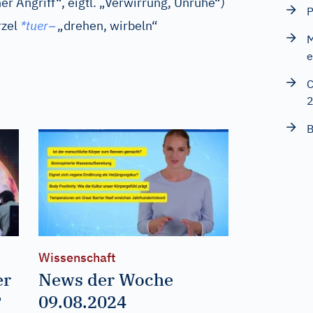
er Angriff“, eigtl. „Verwirrung, Unruhe“)
P
–
zel
*tuer
„drehen, wirbeln“
M
e
C
B
Wissenschaft
er
News der Woche
?
09.08.2024