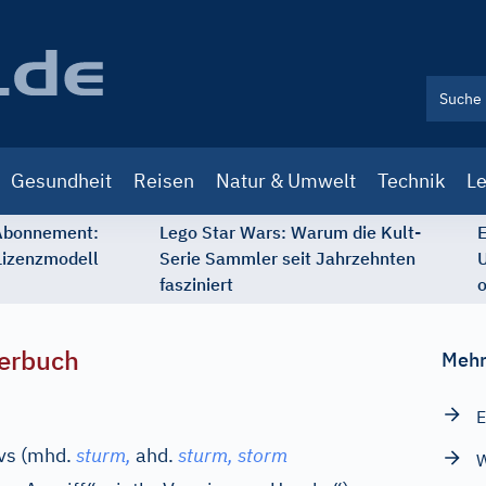
Gesundheit
Reisen
Natur & Umwelt
Technik
Le
 Abonnement:
Lego Star Wars: Warum die Kult-
E
Lizenzmodell
Serie Sammler seit Jahrzehnten
U
fasziniert
o
erbuch
Mehr
E
vs (
mhd.
sturm,
ahd.
sturm, storm
W