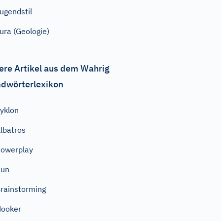
ugendstil
ura (Geologie)
ere Artikel aus dem Wahrig
dwörterlexikon
yklon
lbatros
owerplay
Run
rainstorming
ooker