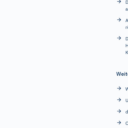
D
a
A
r
D
H
K
Weit
W
d
C