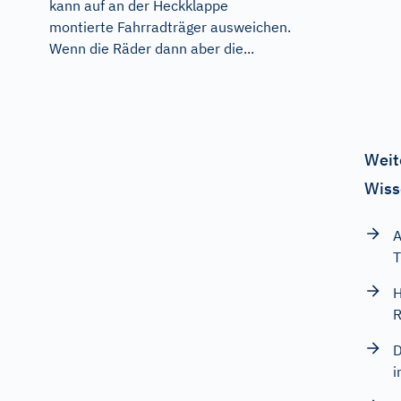
kann auf an der Heckklappe
montierte Fahrradträger ausweichen.
Wenn die Räder dann aber die...
Weit
Wiss
A
T
H
R
D
i