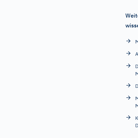
Weit
wiss
M
A
D
D
M
K
D