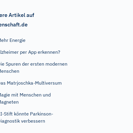
ere Artikel auf
enschaft.de
ehr Energie
lzheimer per App erkennen?
ie Spuren der ersten modernen
Menschen
as Matrjoschka-Multiversum
agie mit Menschen und
Magneten
I-Stift könnte Parkinson-
iagnostik verbessern