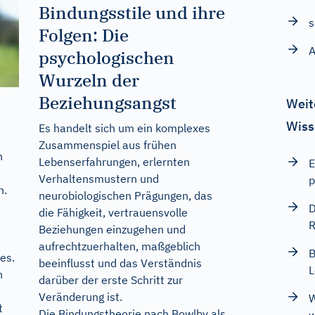
Bindungsstile und ihre
s
Folgen: Die
A
psychologischen
Wurzeln der
Beziehungsangst
Weit
Wiss
Es handelt sich um ein komplexes
Zusammenspiel aus frühen
n
Lebenserfahrungen, erlernten
E
Verhaltensmustern und
p
n.
neurobiologischen Prägungen, das
D
die Fähigkeit, vertrauensvolle
R
Beziehungen einzugehen und
aufrechtzuerhalten, maßgeblich
B
es.
beeinflusst und das Verständnis
L
n
darüber der erste Schritt zur
Veränderung ist.
W
t
Die Bindungstheorie nach Bowlby als