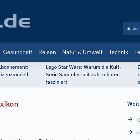
Gesundheit
Reisen
Natur & Umwelt
Technik
Le
 Abonnement:
Lego Star Wars: Warum die Kult-
E
Lizenzmodell
Serie Sammler seit Jahrzehnten
U
fasziniert
o
xikon
Weit
K
i