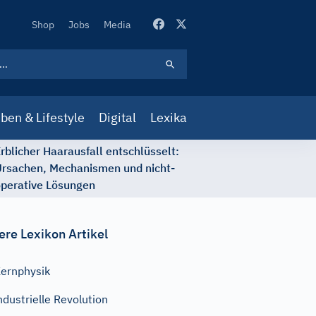
Secondary
Shop
Jobs
Media
Navigation
ben & Lifestyle
Digital
Lexika
rblicher Haarausfall entschlüsselt:
rsachen, Mechanismen und nicht-
perative Lösungen
ere Lexikon Artikel
ernphysik
ndustrielle Revolution