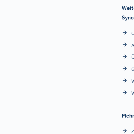
Weit
Syno
O
A
Ü
G
V
V
Mehr
Z