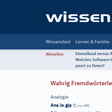
Main
Wissenstest
Lernen & Familie
navigation
Einmalkauf versus
Aktuelles
Welches Software-
passt zu Ihnen?
Wahrig Fremdwörterle
Analogie
〈
–
–
〉
Ana
|
lo
|
g
ie
f.;
,
n