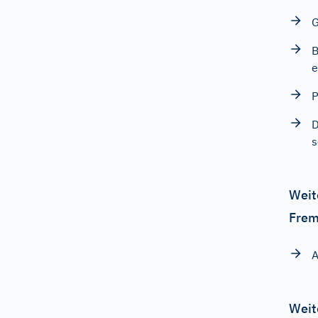
G
B
e
P
D
s
Weit
Frem
A
Weit