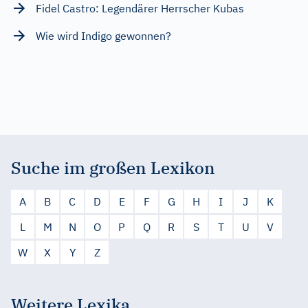
Fidel Castro: Legendärer Herrscher Kubas
Wie wird Indigo gewonnen?
Suche im großen Lexikon
A
B
C
D
E
F
G
H
I
J
K
L
M
N
O
P
Q
R
S
T
U
V
W
X
Y
Z
Weitere Lexika