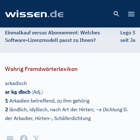
Open 
Einmalkauf versus Abonnement: Welches
Lego St
Software-Lizenzmodell passt zu Ihnen?
seit Jah
Wahrig Fremdwörterlexikon
arkadisch
〈
〉
ar
|
k
a
|
disch
Adj.
1
Arkadien betreffend, zu ihm gehörig
2
ländlich, idyllisch, nach Art der Hirten;
~e Dichtung
D.
–
der Arkadier, Hirten
, Schäferdichtung