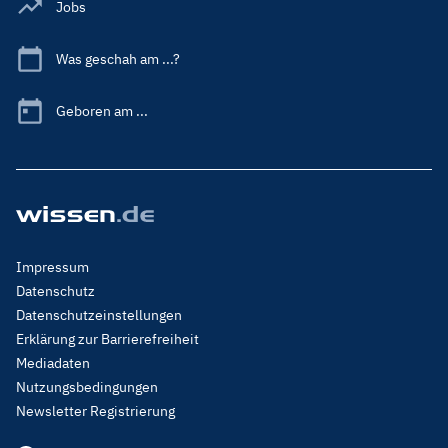
Jobs
Was geschah am ...?
Geboren am ...
Footer
Impressum
Menu
Datenschutz
Legal
Datenschutzeinstellungen
Erklärung zur Barrierefreiheit
Mediadaten
Nutzungsbedingungen
Newsletter Registrierung