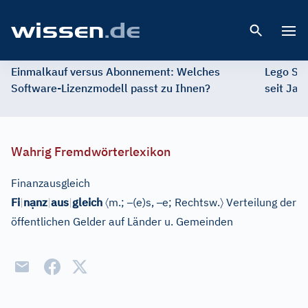
Open 
Einmalkauf versus Abonnement: Welches
Lego St
Software-Lizenzmodell passt zu Ihnen?
seit Jah
Wahrig Fremdwörterlexikon
Finanzausgleich
ạ
〈
–
–
〉
Fi
|
n
nz
|
aus
|
gleich
m.;
(e)s,
e;
Rechtsw.
Verteilung der
öffentlichen Gelder auf Länder u. Gemeinden