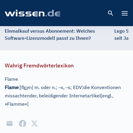
Open 
Einmalkauf versus Abonnement: Welches
Lego St
Software-Lizenzmodell passt zu Ihnen?
seit Jah
Wahrig Fremdwörterlexikon
Flame
〈
ɛı
–
–
〉
Flame
[fl
m]
m. oder n.;
s,
s;
EDV
die Konventionen
missachtender, beleidigender Internetartikel
[
engl.,
»Flamme«
]