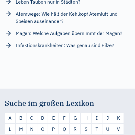
Leben Tauben nur in Städten?
Atemwege: Wie hält der Kehlkopf Atemluft und
Speisen auseinander?
Magen: Welche Aufgaben übernimmt der Magen?
Infektionskrankheiten: Was genau sind Pilze?
Suche im großen Lexikon
A
B
C
D
E
F
G
H
I
J
K
L
M
N
O
P
Q
R
S
T
U
V