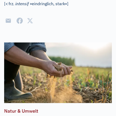
[
<
frz.
intensif
»eindringlich, stark«
]
Natur & Umwelt