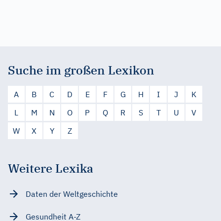
Suche im großen Lexikon
A
B
C
D
E
F
G
H
I
J
K
L
M
N
O
P
Q
R
S
T
U
V
W
X
Y
Z
Weitere Lexika
Daten der Weltgeschichte
Gesundheit A-Z