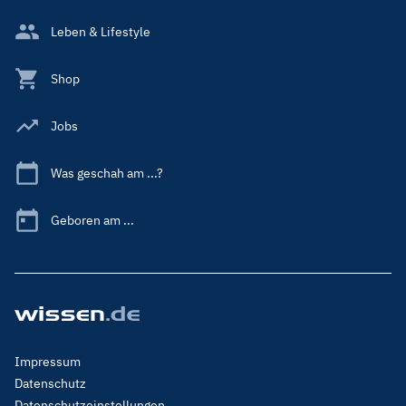
Leben & Lifestyle
Shop
Jobs
Was geschah am ...?
Geboren am ...
Footer
Impressum
Menu
Datenschutz
Legal
Datenschutzeinstellungen