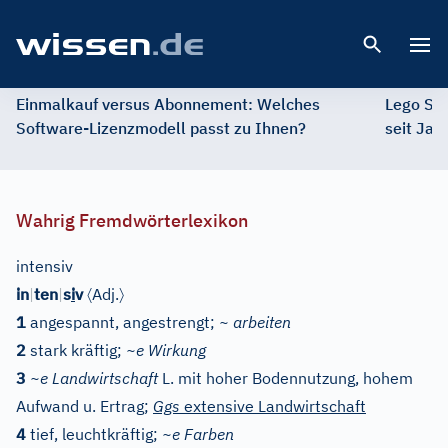
Open 
Einmalkauf versus Abonnement: Welches
Lego St
Software-Lizenzmodell passt zu Ihnen?
seit Jah
Wahrig Fremdwörterlexikon
intensiv
〈
〉
in
|
ten
|
s
i
v
Adj.
1
angespannt, angestrengt;
~ arbeiten
2
stark kräftig;
~e Wirkung
3
~e Landwirtschaft
L. mit hoher Bodennutzung, hohem
Aufwand u. Ertrag
;
Ggs
extensive Landwirtschaft
4
tief, leuchtkräftig;
~e Farben