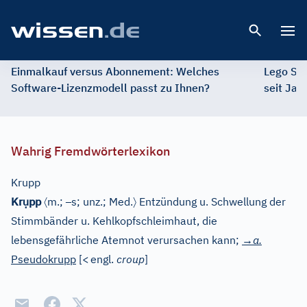
Open 
Einmalkauf versus Abonnement: Welches
Lego St
Software-Lizenzmodell passt zu Ihnen?
seit Jah
Wahrig Fremdwörterlexikon
Krupp
ụ
〈
–
〉
Kr
pp
m.;
s; unz.;
Med.
Entzündung u. Schwellung der
Stimmbänder u. Kehlkopfschleimhaut, die
lebensgefährliche Atemnot verursachen kann;
→a.
Pseudokrupp
[
<
engl.
croup
]