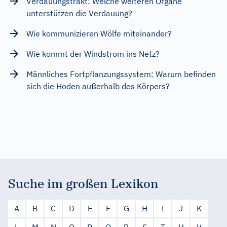
Verdauungstrakt: Welche weiteren Organe
unterstützen die Verdauung?
Wie kommunizieren Wölfe miteinander?
Wie kommt der Windstrom ins Netz?
Männliches Fortpflanzungssystem: Warum befinden
sich die Hoden außerhalb des Körpers?
Suche im großen Lexikon
A
B
C
D
E
F
G
H
I
J
K
L
M
N
O
P
Q
R
S
T
U
V