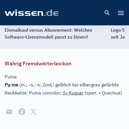
Open 
Einmalkauf versus Abonnement: Welches
Lego St
Software-Lizenzmodell passt zu Ihnen?
seit Jah
Wahrig Fremdwörterlexikon
Puma
〈
–
–
〉
P
u
|
ma
m.;
s,
s;
Zool.
gelblich bis silbergrau gefärbte
Raubkatze: Puma concolor;
Sy
Kuguar
[
span.
<
Quechua
]