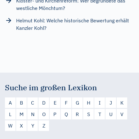
Kloster- und Kirchenreform: Wer begründete das
westliche Mönchtum?
Helmut Kohl: Welche historische Bewertung erhält
Kanzler Kohl?
Suche im großen Lexikon
A
B
C
D
E
F
G
H
I
J
K
L
M
N
O
P
Q
R
S
T
U
V
W
X
Y
Z