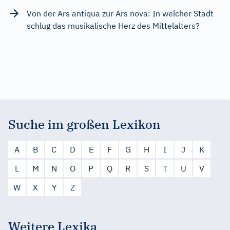
Von der Ars antiqua zur Ars nova: In welcher Stadt
schlug das musikalische Herz des Mittelalters?
Suche im großen Lexikon
A
B
C
D
E
F
G
H
I
J
K
L
M
N
O
P
Q
R
S
T
U
V
W
X
Y
Z
Weitere Lexika