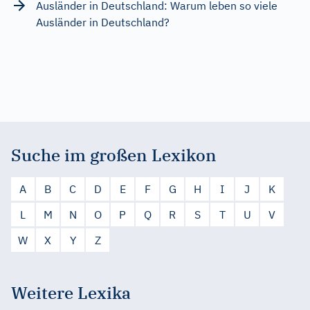
Ausländer in Deutschland: Warum leben so viele
Ausländer in Deutschland?
Suche im großen Lexikon
A
B
C
D
E
F
G
H
I
J
K
L
M
N
O
P
Q
R
S
T
U
V
W
X
Y
Z
Weitere Lexika