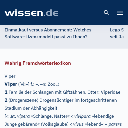
Open 
Einmalkauf versus Abonnement: Welches
Lego St
Software-Lizenzmodell passt zu Ihnen?
seit Jah
Wahrig Fremdwörterlexikon
Viper
〈
–
–
–
〉
Vi
|
per
[
v
i
:
]
f.;
,
n;
Zool.
1
Familie der Schlangen mit Giftzähnen, Otter: Viperidae
〈
〉
2
Drogenszene
Drogensüchtiger im fortgeschrittenen
Stadium der Abhängigkeit
[
<
lat.
vipera
»Schlange, Natter«
<
vivipara
»lebendige
Junge gebärend« (Volksglaube)
<
vivus
»lebend« +
parere