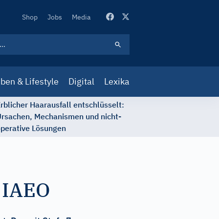
Secondary
Shop
Jobs
Media
Navigation
ben & Lifestyle
Digital
Lexika
rblicher Haarausfall entschlüsselt:
rsachen, Mechanismen und nicht-
perative Lösungen
 IAEO