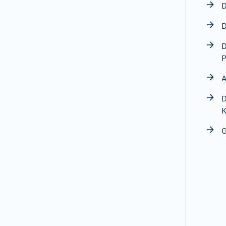
D
D
D
P
A
D
G