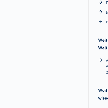
E
I
Weit
Welt
A
A
Weit
wiss