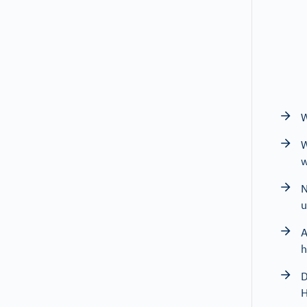
W
w
N
u
A
h
D
H