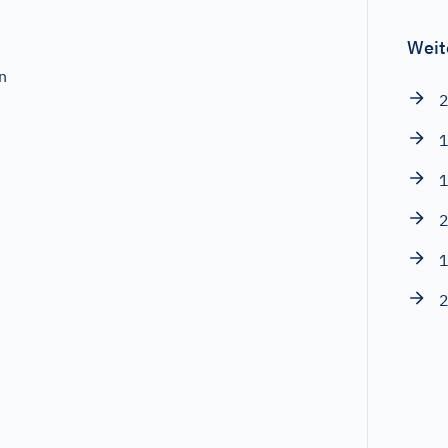
Weit
n
2
1
1
2
1
2