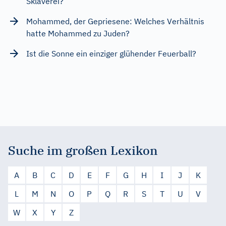
Sklaverei?
Mohammed, der Gepriesene: Welches Verhältnis
hatte Mohammed zu Juden?
Ist die Sonne ein einziger glühender Feuerball?
Suche im großen Lexikon
A
B
C
D
E
F
G
H
I
J
K
L
M
N
O
P
Q
R
S
T
U
V
W
X
Y
Z